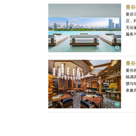
曼谷
曼谷
店，
无论
服务
曼谷
曼谷
格调
馔与
来兼