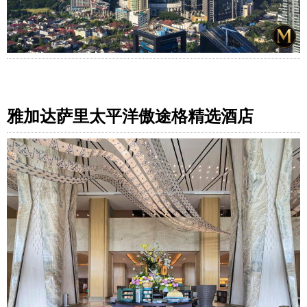
雅加达萨里太平洋傲途格精选酒店