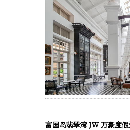
富国岛翡翠湾 JW 万豪度