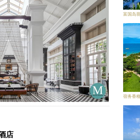
富国岛翡
宿务香
假酒店