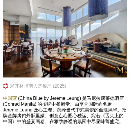
米其林指南入选餐厅 (2025)
中国蓝
(China Blue by Jereme Leung) 是马尼拉康莱德酒店
(Conrad Manila) 的招牌中餐殿堂、由享誉国际的名厨
Jereme Leung 匠心主理、演绎当代中式美馔的至臻风华。招
牌金牌烤鸭外酥里嫩、创意点心匠心独运、宛若《舌尖上的
中国》中的盛宴画卷、在雅致静谧的氛围中尽显味蕾盛宠。